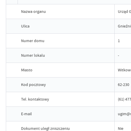
Nazwa organu
Urząd G
Ulica
Gnieźn
Numer domu
1
Numer lokalu
-
Miasto
Witkow
Kod pocztowy
62-230
Tel. kontaktowy
(61) 47
E-mail
ugim@w
Dokument uległ zniszczeniu
Nie