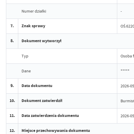
Numer działki
-
7.
Znak sprawy
OŚ.6220
8.
Dokument wytworzył
Typ
Osoba f
Dane
*****
9.
Data dokumentu
2026-05
10.
Dokument zatwierdził
Burmist
11.
Data zatwierdzenia dokumentu
2026-05
12.
Miejsce przechowywania dokumentu