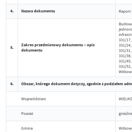
4.
Nazwa dokumentu
Raport 
Budowa
jednoro
infrastr
331/17,
Zakres przedmiotowy dokumentu – opis
331/24,
5.
dokumentu
331/31,
331/38,
331/45,
331/52,
Witkow
6.
Obszar, którego dokument dotyczy, zgodnie z podziałem adm
Województwo
WIELKO
Powiat
gnieźni
Gmina
Witkow