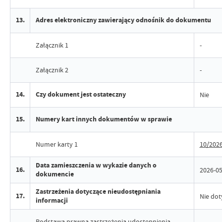
13.
Adres elektroniczny zawierający odnośnik do dokumentu
Załącznik 1
-
Załącznik 2
-
14.
Czy dokument jest ostateczny
Nie
15.
Numery kart innych dokumentów w sprawie
Numer karty 1
10/202
Data zamieszczenia w wykazie danych o
16.
2026-05
dokumencie
Zastrzeżenia dotyczące nieudostępniania
17.
Nie dot
informacji
Podstawa prawna zastrzeżenia udostepnienia
-