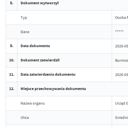
8.
Dokument wytworzył
Typ
Osoba f
Dane
*****
9.
Data dokumentu
2026-05
10.
Dokument zatwierdził
Burmist
11.
Data zatwierdzenia dokumentu
2026-05
12.
Miejsce przechowywania dokumentu
Nazwa organu
Urząd G
Ulica
Gnieźn