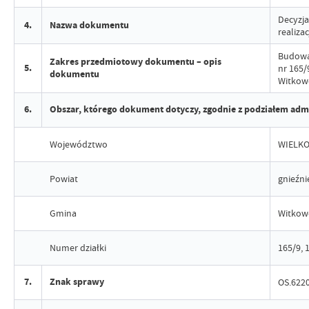
Decyzj
4.
Nazwa dokumentu
realizac
Budowa 
Zakres przedmiotowy dokumentu – opis
5.
nr 165/
dokumentu
Witkowo
6.
Obszar, którego dokument dotyczy, zgodnie z podziałem adm
Województwo
WIELKO
Powiat
gnieźni
Gmina
Witkow
Numer działki
165/9, 
7.
Znak sprawy
OS.6220