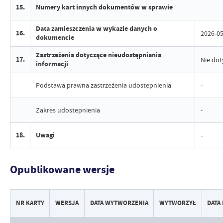
15.
Numery kart innych dokumentów w sprawie
Data zamieszczenia w wykazie danych o
16.
2026-05
dokumencie
Zastrzeżenia dotyczące nieudostępniania
17.
Nie dot
informacji
Podstawa prawna zastrzeżenia udostepnienia
-
Zakres udostepnienia
-
18.
Uwagi
-
Opublikowane wersje
NR KARTY
WERSJA
DATA WYTWORZENIA
WYTWORZYŁ
DATA