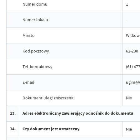
Numer domu
1
Numer lokalu
-
Miasto
Witkow
Kod pocztowy
62-230
Tel. kontaktowy
(61) 47
E-mail
ugim@w
Dokument uległ zniszczeniu
Nie
13.
Adres elektroniczny zawierający odnośnik do dokumentu
14.
Czy dokument jest ostateczny
Nie